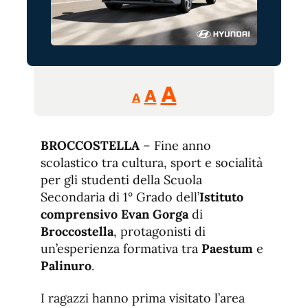
Reducir
Aumentar
Restablecer
A
A
A
tamaño
tamaño
tamaño
de
de
fuente.
BROCCOSTELLA
– Fine anno
de
fuente
scolastico tra cultura, sport e socialità
fuente.
per gli studenti della Scuola
Secondaria di 1° Grado dell’
Istituto
comprensivo Evan Gorga
di
Broccostella
, protagonisti di
un’esperienza formativa tra
Paestum
e
Palinuro
.
I ragazzi hanno prima visitato l’area