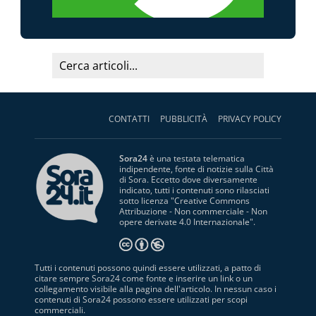
CONTATTI
PUBBLICITÀ
PRIVACY POLICY
Sora24
è una testata telematica
indipendente, fonte di notizie sulla Città
di Sora. Eccetto dove diversamente
indicato, tutti i contenuti sono rilasciati
sotto licenza "
Creative Commons
Attribuzione - Non commerciale - Non
opere derivate 4.0 Internazionale
".
Tutti i contenuti possono quindi essere utilizzati, a patto di
citare sempre Sora24 come fonte e inserire un link o un
collegamento visibile alla pagina dell'articolo. In nessun caso i
contenuti di Sora24 possono essere utilizzati per scopi
commerciali.