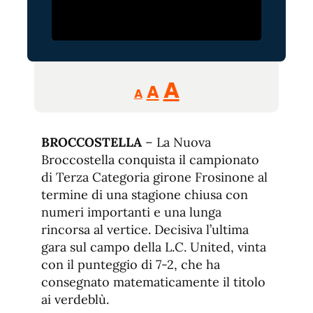
Reducir
Aumentar
Restablecer
A
A
A
tamaño
tamaño
tamaño
de
de
fuente.
BROCCOSTELLA
– La Nuova
de
fuente
Broccostella conquista il campionato
fuente.
di Terza Categoria girone Frosinone al
termine di una stagione chiusa con
numeri importanti e una lunga
rincorsa al vertice. Decisiva l’ultima
gara sul campo della L.C. United, vinta
con il punteggio di 7-2, che ha
consegnato matematicamente il titolo
ai verdeblù.