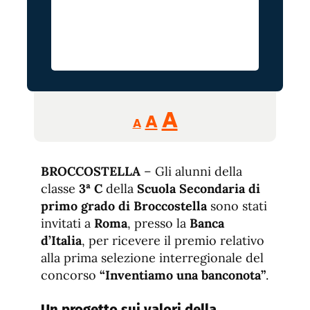
Reducir
Aumentar
Restablecer
A
A
A
tamaño
tamaño
tamaño
de
de
fuente.
BROCCOSTELLA
– Gli alunni della
de
fuente
classe
3ª C
della
Scuola Secondaria di
fuente.
primo grado di Broccostella
sono stati
invitati a
Roma
, presso la
Banca
d’Italia
, per ricevere il premio relativo
alla prima selezione interregionale del
concorso
“Inventiamo una banconota”
.
Un progetto sui valori della