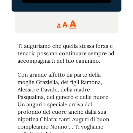
Reducir
Aumentar
Restablecer
A
A
A
tamaño
tamaño
tamaño
de
de
fuente.
Ti auguriamo che quella stessa forza e
de
fuente
tenacia possano continuare sempre ad
fuente.
accompagnarti nel tuo cammino.
Con grande affetto da parte della
moglie Graziella, dei figli Ramona,
Alessio e Davide, della madre
Pasqualina, del genero e delle nuore.
Un augurio speciale arriva dal
profondo del cuore anche dalla sua
nipotina Chiara: tanti Auguri di buon
compleanno Nonno!… Ti vogliamo