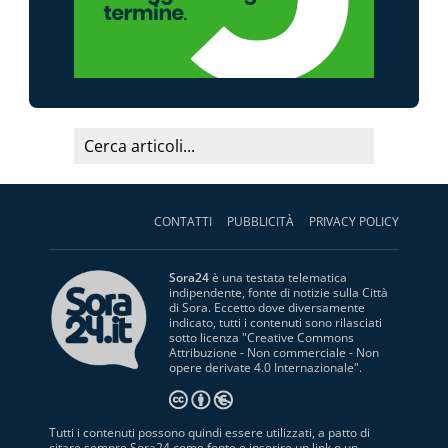
CONTATTI
PUBBLICITÀ
PRIVACY POLICY
Sora24
è una testata telematica
indipendente, fonte di notizie sulla Città
di Sora. Eccetto dove diversamente
indicato, tutti i contenuti sono rilasciati
sotto licenza "
Creative Commons
Attribuzione - Non commerciale - Non
opere derivate 4.0 Internazionale
".
Tutti i contenuti possono quindi essere utilizzati, a patto di
citare sempre Sora24 come fonte e inserire un link o un