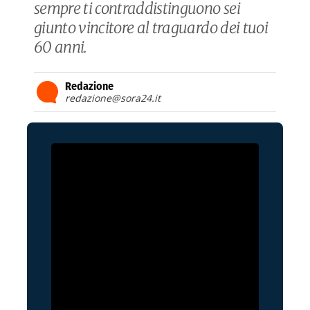
sempre ti contraddistinguono sei
giunto vincitore al traguardo dei tuoi
60 anni.
Redazione
redazione@sora24.it