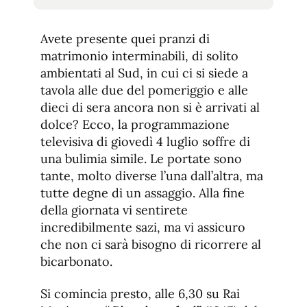
tamaño
tamaño
de
de
fuente.
Avete presente quei pranzi di
de
fuente
matrimonio interminabili, di solito
fuente.
ambientati al Sud, in cui ci si siede a
tavola alle due del pomeriggio e alle
dieci di sera ancora non si è arrivati al
dolce? Ecco, la programmazione
televisiva di giovedì 4 luglio soffre di
una bulimia simile. Le portate sono
tante, molto diverse l’una dall’altra, ma
tutte degne di un assaggio. Alla fine
della giornata vi sentirete
incredibilmente sazi, ma vi assicuro
che non ci sarà bisogno di ricorrere al
bicarbonato.
Si comincia presto, alle 6,30 su Rai