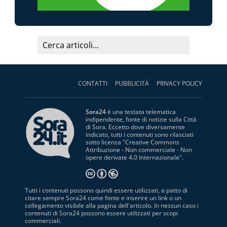
CONTATTI
PUBBLICITÀ
PRIVACY POLICY
Sora24
è una testata telematica
indipendente, fonte di notizie sulla Città
di Sora. Eccetto dove diversamente
indicato, tutti i contenuti sono rilasciati
sotto licenza "
Creative Commons
Attribuzione - Non commerciale - Non
opere derivate 4.0 Internazionale
".
Tutti i contenuti possono quindi essere utilizzati, a patto di
citare sempre Sora24 come fonte e inserire un link o un
collegamento visibile alla pagina dell'articolo. In nessun caso i
contenuti di Sora24 possono essere utilizzati per scopi
commerciali.