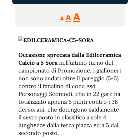
Reducir
Aumentar
Restablecer
A
A
A
tamaño
tamaño
tamaño
de
de
fuente.
de
fuente
fuente.
Occasione sprecata dalla Edilceramica
Calcio a 5 Sora
nell’ultimo turno del
campionato di Promozione: i gialloneri
non sono andati oltre il pareggio (5-5)
contro il fanalino di coda Asd
Personaggi Scomodi, che in 22 gare ha
totalizzato appena 6 punti contro i 38
dei sorani, che detengono saldamente
il sesto posto in classifica a sole 4
lunghezze dalla terza piazza ed a 5 dal
secondo posto.