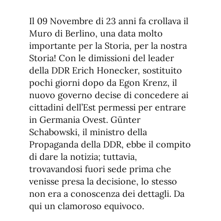
de
fuente.
de
fuente
Il 09 Novembre di 23 anni fa crollava il
fuente.
Muro di Berlino, una data molto
importante per la Storia, per la nostra
Storia! Con le dimissioni del leader
della DDR Erich Honecker, sostituito
pochi giorni dopo da Egon Krenz, il
nuovo governo decise di concedere ai
cittadini dell’Est permessi per entrare
in Germania Ovest. Günter
Schabowski, il ministro della
Propaganda della DDR, ebbe il compito
di dare la notizia; tuttavia,
trovavandosi fuori sede prima che
venisse presa la decisione, lo stesso
non era a conoscenza dei dettagli. Da
qui un clamoroso equivoco.