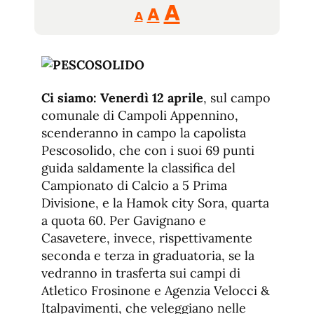
Reducir
Aumentar
Restablecer
A
A
A
tamaño
tamaño
tamaño
de
de
fuente.
de
fuente
fuente.
Ci siamo: Venerdì 12 aprile
, sul campo
comunale di Campoli Appennino,
scenderanno in campo la capolista
Pescosolido, che con i suoi 69 punti
guida saldamente la classifica del
Campionato di Calcio a 5 Prima
Divisione, e la Hamok city Sora, quarta
a quota 60. Per Gavignano e
Casavetere, invece, rispettivamente
seconda e terza in graduatoria, se la
vedranno in trasferta sui campi di
Atletico Frosinone e Agenzia Velocci &
Italpavimenti, che veleggiano nelle