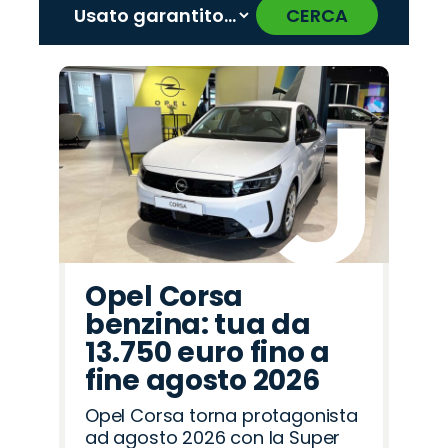
CERCA
‹
›
Promo
Promo
Promo
Promo
Promo
Promo
Promo
Promo
Promo
Promo
Promo
Promo
Promo
Promo
Promo
Mazda
Cupra
Citroën
Fiat
Jeep
Omoda
Abarth
Seat
Land
Jaecoo
Peugeot
Alfa
Hyundai
Lancia
Opel
Rover
Romeo
Opel Corsa
benzina: tua da
13.750 euro fino a
fine agosto 2026
Opel Corsa torna protagonista
ad agosto 2026 con la Super