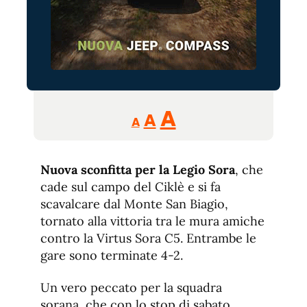
Reducir
Aumentar
Restablecer
A
A
A
tamaño
tamaño
tamaño
de
de
fuente.
Nuova sconfitta per la Legio Sora
de
, che
fuente
cade sul campo del Ciklè e si fa
fuente.
scavalcare dal Monte San Biagio,
tornato alla vittoria tra le mura amiche
contro la Virtus Sora C5. Entrambe le
gare sono terminate 4-2.
Un vero peccato per la squadra
sorana, che con lo stop di sabato