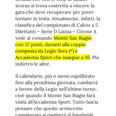
scorso si trova costretta a vincere la
gara che deve recuperare per poter
tornare in testa. Attualmente, infatti, la
classifica del campionato di Calcio a 5
Dilettanti – Serie D Latina – Girone A
vede al comando
Monte San Biagio
con 37 punti, davanti alla coppia
composta da Legio Sora (*) e
Accademia Sport che insegue a 35
. Più
indietro le altre.
Il calendario, più o meno equilibrato
fino alla penultima giornata, cambierà
a favore della Legio nell’ultimo turno,
cioè quando il Monte San Biagio farà
visità all’Accademia Sport. Tutto lascia
pensare che questo avvincente
campionato si risolverà al fotofinish.