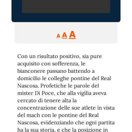
Reducir
Aumentar
Restablecer
A
A
A
tamaño
tamaño
tamaño
de
de
fuente.
Con un risultato positivo, sia pure
de
fuente
acquisito con sofferenza, le
fuente.
bianconere passano battendo a
domicilio le colleghe pontine del Real
Nascosa. Profetiche le parole del
mister Di Poce, che alla vigilia aveva
cercato di tenere alta la
concentrazione delle sue atlete in vista
del mach con le pontine del Real
Nascosa, evidenziando che ogni partita
ha la sua storia, e che la posizione in