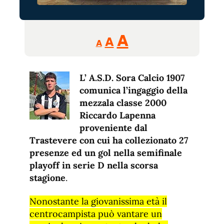
Reducir
Aumentar
Restablecer
A
A
A
tamaño
tamaño
tamaño
de
de
fuente.
L’ A.S.D. Sora Calcio 1907
de
fuente
comunica l’ingaggio della
fuente.
mezzala classe 2000
Riccardo Lapenna
proveniente dal
Trastevere con cui ha collezionato 27
presenze ed un gol nella semifinale
playoff in serie D nella scorsa
stagione
.
Nonostante la giovanissima età il
centrocampista può vantare un