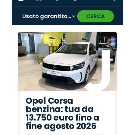
CERCA
‹
›
Promo
Promo
Promo
Promo
Promo
Promo
Promo
Promo
Promo
Promo
Promo
Promo
Promo
Promo
Promo
Omoda
Opel
Lancia
Citroën
Fiat
Abarth
Peugeot
Mazda
Jeep
Alfa
Seat
Cupra
Hyundai
Jaecoo
Land
Romeo
Rover
Opel Corsa
benzina: tua da
13.750 euro fino a
fine agosto 2026