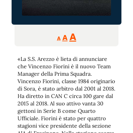
Reducir
Aumentar
Restablecer
A
A
A
tamaño
tamaño
tamaño
de
de
fuente.
«La S.S. Arezzo è lieta di annunciare
de
fuente
che Vincenzo Fiorini è il nuovo Team
fuente.
Manager della Prima Squadra.
Vincenzo Fiorini, classe 1984 originario
di Sora, è stato arbitro dal 2001 al 2018.
Ha diretto in CAN C circa 100 gare dal
2015 al 2018. Al suo attivo vanta 30
gettoni in Serie B come Quarto
Ufficiale. Fiorini è stato per quattro
stagioni vice presidente della sezione