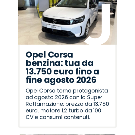
Jeep
Peugeot
Land
Seat
Abarth
Fiat
Opel
Lancia
Hyundai
Mazda
Omoda
Alfa
Cupra
Citroën
Jaecoo
Rover
Romeo
Opel Corsa
benzina: tua da
13.750 euro fino a
fine agosto 2026
Opel Corsa torna protagonista
ad agosto 2026 con la Super
Rottamazione: prezzo da 13.750
euro, motore 1.2 turbo da 100
CV e consumi contenuti.