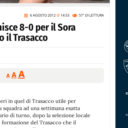
6 AGOSTO 2012
14:53
57"
DI LETTURA
isce 8-0 per il Sora
o il Trasacco
Reducir
Aumentar
Restablecer
A
A
A
tamaño
tamaño
tamaño
de
de
fuente.
de
fuente
ri in quel di Trasacco utile per
fuente.
la squadra ad una settimana esatta
rsario di turno, dopo la selezione locale
la formazione del Trasacco che il