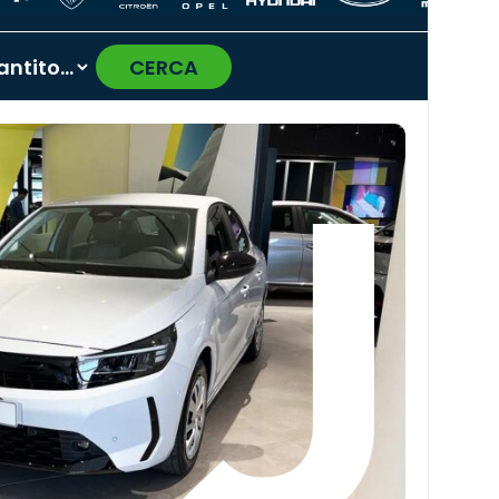
CERCA
›