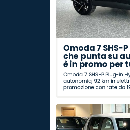
Omoda 7 SHS-P P
che punta su au
è in promo per 
Omoda 7 SHS-P Plug-in Hybr
autonomia, 92 km in elettr
promozione con rate da 19