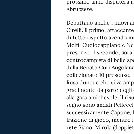
prossimo anno disputerà i
Abruzzese.
Debuttano anche i nuovi ar
Cirelli. Il primo, attaccan
di tutto rispetto avendo mil
Melfi, Cuoiocappiano e Nea
presenze. Il secondo, sora
centrocampista di belle s
della Renato Curi Angolana 
collezionato 10 presenze.
Rosa dunque che si va ampl
gradimento da parte degli o
alla gara amichevole. Il ris
segno sono andati Pellecch
successivamente Capone, I
frazione di gioco, mentre 
rete Siano, Mirola (doppiet