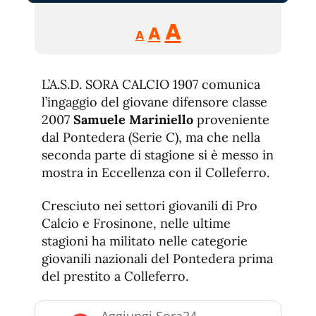
Reducir
Aumentar
Restablecer
A
A
A
tamaño
tamaño
tamaño
de
de
fuente.
L’A.S.D. SORA CALCIO 1907 comunica
de
fuente
l’ingaggio del giovane difensore classe
fuente.
2007
Samuele Mariniello
proveniente
dal Pontedera (Serie C), ma che nella
seconda parte di stagione si è messo in
mostra in Eccellenza con il Colleferro.
Cresciuto nei settori giovanili di Pro
Calcio e Frosinone, nelle ultime
stagioni ha militato nelle categorie
giovanili nazionali del Pontedera prima
del prestito a Colleferro.
Aggiungi Sora24