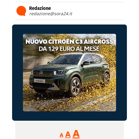
Redazione
redazione@sora24.it
Reducir
Aumentar
Restablecer
A
A
A
tamaño