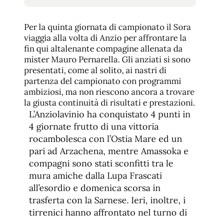
tamaño
tamaño
de
de
fuente.
Per la quinta giornata di campionato il Sora
de
fuente
viaggia alla volta di Anzio per affrontare la
fin qui altalenante compagine allenata da
fuente.
mister Mauro Pernarella. Gli anziati si sono
presentati, come al solito, ai nastri di
partenza del campionato con programmi
ambiziosi, ma non riescono ancora a trovare
la giusta continuità di risultati e prestazioni.
L’Anziolavinio ha conquistato 4 punti in
4 giornate frutto di una vittoria
rocambolesca con l’Ostia Mare ed un
pari ad Arzachena, mentre Amassoka e
compagni sono stati sconfitti tra le
mura amiche dalla Lupa Frascati
all’esordio e domenica scorsa in
trasferta con la Sarnese. Ieri, inoltre, i
tirrenici hanno affrontato nel turno di