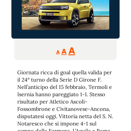
Reducir
Aumentar
Restablecer
A
A
A
tamaño
tamaño
tamaño
de
de
fuente.
Giornata ricca di goal quella valida per
de
fuente
il 24° turno della Serie D Girone F.
fuente.
Nell’anticipo del 15 febbraio, Termoli e
Isernia hanno pareggiato 1-1. Stesso
risultato per Atletico Ascoli-
Fossombrone e Civitanovese-Ancona,
disputatesi oggi. Vittoria netta del S. N.
Notaresco che si impone 4-1 sul
campo della Fermana. L’Aquila e Roma