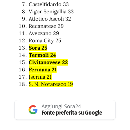
Castelfidardo 33
Vigor Senigallia 33
Atletico Ascoli 32
Recanatese 29
Avezzano 29
Roma City 25
Sora 25
Termoli 24
Civitanovese 22
Fermana 21
Isernia 21
S. N. Notaresco 19
Aggiungi Sora24
Fonte preferita su Google