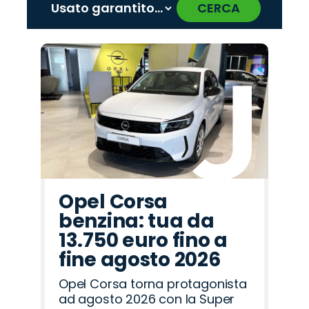
CERCA
‹
›
Promo
Promo
Promo
Promo
Promo
Promo
Promo
Promo
Promo
Promo
Promo
Promo
Promo
Promo
Promo
Opel
Mazda
Lancia
Abarth
Omoda
Jeep
Cupra
Seat
Jaecoo
Fiat
Peugeot
Hyundai
Citroën
Land
Alfa
Rover
Romeo
Opel Corsa
benzina: tua da
13.750 euro fino a
fine agosto 2026
Opel Corsa torna protagonista
ad agosto 2026 con la Super