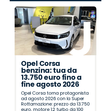
‹
›
Promo
Promo
Promo
Promo
Promo
Promo
Promo
Promo
Promo
Promo
Promo
Promo
Promo
Promo
Promo
Lancia
Hyundai
Omoda
Fiat
Citroën
Opel
Mazda
Jaecoo
Seat
Peugeot
Alfa
Cupra
Jeep
Land
Abarth
Romeo
Rover
Opel Corsa
benzina: tua da
13.750 euro fino a
fine agosto 2026
Opel Corsa torna protagonista
ad agosto 2026 con la Super
Rottamazione: prezzo da 13.750
euro, motore 1.2 turbo da 100