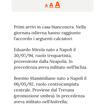
Reducir
Aumentar
Restablecer
A
A
A
tamaño
tamaño
tamaño
de
de
fuente.
de
fuente
Primi arrivi in casa bianconera. Nella
fuente.
giornata odierna hanno raggiunto
l’accordo i seguenti calciatori
Eduardo Mirola nato a Napoli il
30/07/94, ruolo trequartista,
proveniente dalla Neapolis. In
precedenza aveva militato nell’Ischia.
Boemio Massimiliano nato a Napoli il
06/05/92, ruolo centrocampista
centrale. Proviene dal Trevana
(promozione umbra). In precedenza
aveva militato nell’Anitrella;