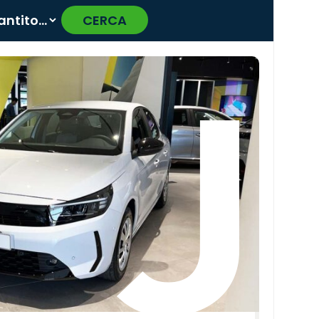
CERCA
›