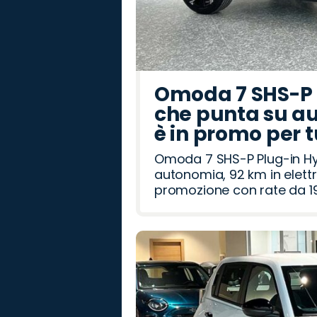
Omoda 7 SHS-P P
che punta su au
è in promo per 
Omoda 7 SHS-P Plug-in Hybr
autonomia, 92 km in elettr
promozione con rate da 19