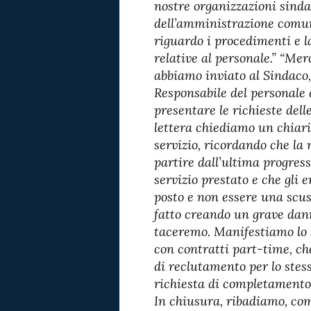
nostre organizzazioni sindac
dell’amministrazione comuna
riguardo i procedimenti e 
relative al personale.” “Me
abbiamo inviato al Sindaco,
Responsabile del personale
presentare le richieste delle
lettera chiediamo un chiari
servizio, ricordando che la
partire dall’ultima progres
servizio prestato e che gli 
posto e non essere una scus
fatto creando un grave dann
taceremo. Manifestiamo lo s
con contratti part-time, c
di reclutamento per lo stess
richiesta di completamento d
In chiusura, ribadiamo, come