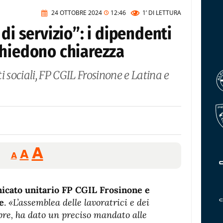
24 OTTOBRE 2024
12:46
1’
DI LETTURA
di servizio”: i dipendenti
chiedono chiarezza
i sociali, FP CGIL Frosinone e Latina e
Reducir
Aumentar
Restablecer
A
A
A
tamaño
tamaño
tamaño
de
de
fuente.
icato unitario FP CGIL Frosinone e
de
fuente
e
.
«L’assemblea delle lavoratrici e dei
fuente.
tobre, ha dato un preciso mandato alle