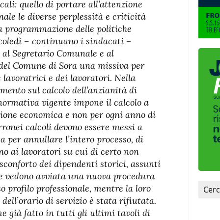
ali: quello di portare all’attenzione
le le diverse perplessità e criticità
la programmazione delle politiche
rcoledì – continuano i sindacati –
 al Segretario Comunale e al
 del Comune di Sora una missiva per
 lavoratrici e dei lavoratori. Nella
mento sul calcolo dell’anzianità di
 normativa vigente impone il calcolo a
sione economica e non per ogni anno di
erronei calcoli devono essere messi a
a per annullare l’intero processo, di
o ai lavoratori su cui di certo non
conforto dei dipendenti storici, assunti
he vedono avviata una nuova procedura
o profilo professionale, mentre la loro
ell’orario di servizio è stata rifiutata.
 già fatto in tutti gli ultimi tavoli di