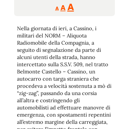
Reducir
Aumentar
Restablecer
A
A
A
tamaño
tamaño
tamaño
de
de
fuente.
Nella giornata di ieri, a Cassino, i
de
fuente
militari del NORM – Aliquota
fuente.
Radiomobile della Compagnia, a
seguito di segnalazione da parte di
alcuni utenti della strada, hanno
intercettato sulla S.S.V. 509, nel tratto
Belmonte Castello – Cassino, un
autocarro con targa straniera che
procedeva a velocità sostenuta a mò di
“zig-zag”, passando da una corsia
all’altra e costringendo gli
automobilisti ad effettuare manovre di
emergenza, con spostamenti repentini
all’estremo margine della carreggiata,