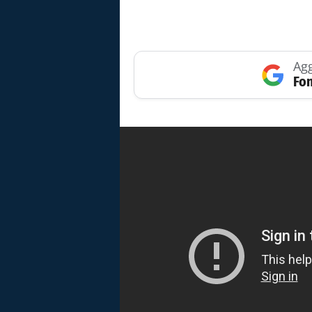
Agg
Fon