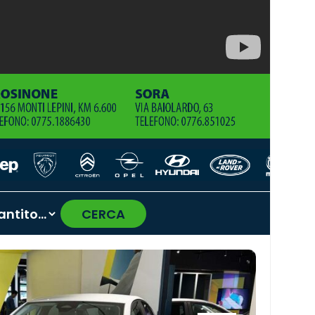
CERCA
›