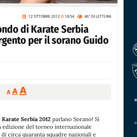
12 OTTOBRE 2012
18:54
46"
DI LETTURA
ndo di Karate Serbia
argento per il sorano Guido
Reducir
Aumentar
Restablecer
A
A
A
tamaño
tamaño
tamaño
de
de
fuente.
de
fuente
 Karate Serbia 2012
parlano Sorano! Si
fuente.
a edizione del torneo internazionale
 di circa quaranta squadre nazionali e