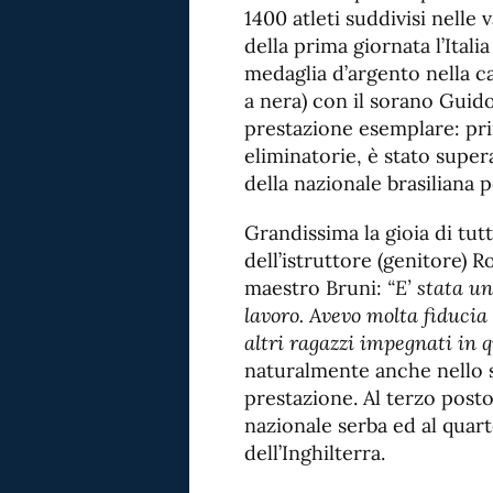
1400 atleti suddivisi nelle 
della prima giornata l’Ital
medaglia d’argento nella c
a nera) con il sorano Guido
prestazione esemplare: pri
eliminatorie, è stato super
della nazionale brasiliana 
Grandissima la gioia di tut
dell’istruttore (genitore) Ro
maestro Bruni:
“E’ stata u
lavoro. Avevo molta fiducia
altri ragazzi impegnati in 
naturalmente anche nello s
prestazione. Al terzo posto 
nazionale serba ed al quar
dell’Inghilterra.