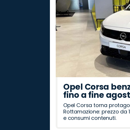
Rover
Romeo
Opel Corsa benz
fino a fine agos
Opel Corsa torna protago
Rottamazione: prezzo da 1
e consumi contenuti.