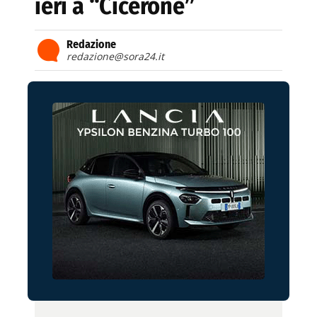
ieri a “Cicerone”
Redazione
redazione@sora24.it