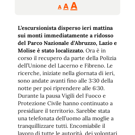
Reducir
Aumentar
Restablecer
A
A
A
tamaño
tamaño
tamaño
de
de
fuente.
L’escursionista disperso ieri mattina
de
fuente
sui monti immediatamente a ridosso
fuente.
del Parco Nazionale d’Abruzzo, Lazio e
Molise è stato localizzato.
Ora è in
corso il recupero da parte della Polizia
dell’Unione del Lacerno e Fibreno. Le
ricerche, iniziate nella giornata di ieri,
sono andate avanti fino alle 3:30 della
notte per poi riprendere alle 6:30.
Durante la pausa Vigili del Fuoco e
Protezione Civile hanno continuato a
presidiare il territorio. Sarebbe stata
una telefonata dell’uomo alla moglie a
tranquillizzare tutti. Encomiabile il
lavoro di tutte le autorità, dei volontari