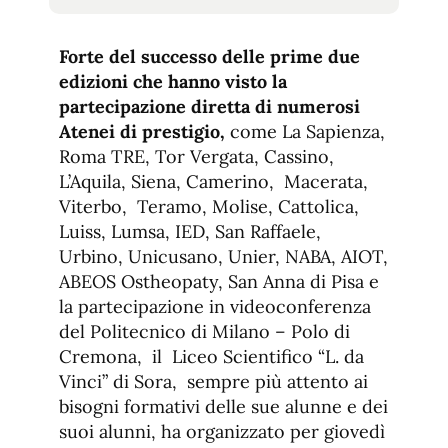
tamaño
tamaño
de
de
fuente.
Forte del successo delle prime due
de
fuente
edizioni che hanno visto la
fuente.
partecipazione diretta di numerosi
Atenei di prestigio,
come La Sapienza,
Roma TRE, Tor Vergata, Cassino,
L’Aquila, Siena, Camerino, Macerata,
Viterbo, Teramo, Molise, Cattolica,
Luiss, Lumsa, IED, San Raffaele,
Urbino, Unicusano, Unier, NABA, AIOT,
ABEOS Ostheopaty, San Anna di Pisa e
la partecipazione in videoconferenza
del Politecnico di Milano – Polo di
Cremona, il Liceo Scientifico “L. da
Vinci” di Sora, sempre più attento ai
bisogni formativi delle sue alunne e dei
suoi alunni, ha organizzato per giovedì