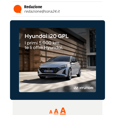
Redazione
redazione@sora24.it
Reducir
Aumentar
Restablecer
A
A
A
tamaño