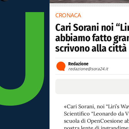
CRONACA
Cari Sorani noi “Li
abbiamo fatto gran
scrivono alla città
Redazione
redazione@sora24.it
«Cari Sorani, noi “Liri’s Wa
Scientifico “Leonardo da Vi
scuola di OpenCoesione abb
nostra lente di ingrandime