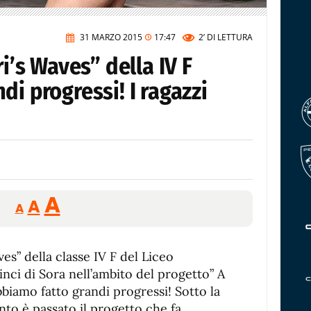
31 MARZO 2015
17:47
2’
DI LETTURA
ri’s Waves” della IV F
di progressi! I ragazzi
Reducir
Aumentar
Restablecer
A
A
A
tamaño
tamaño
tamaño
de
de
fuente.
ves” della classe IV F del Liceo
de
fuente
nci di Sora nell’ambito del progetto” A
fuente.
iamo fatto grandi progressi! Sotto la
nto è passato il progetto che fa