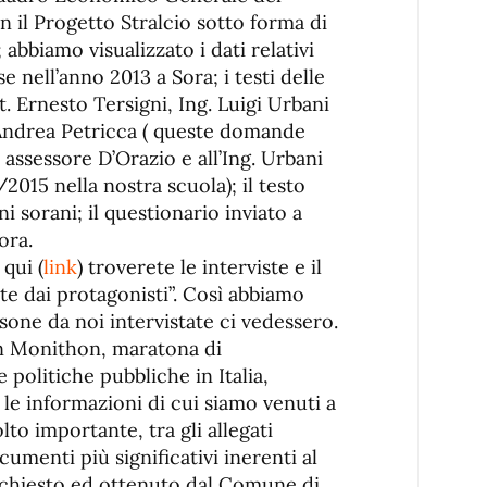
 il Progetto Stralcio sotto forma di
 abbiamo visualizzato i dati relativi
e nell’anno 2013 a Sora; i testi delle
t. Ernesto Tersigni, Ing. Luigi Urbani
Andrea Petricca ( queste domande
’ assessore D’Orazio e all’Ing. Urbani
/2015 nella nostra scuola); il testo
ini sorani; il questionario inviato a
ora.
qui (
link
) troverete le interviste e il
e dai protagonisti”. Così abbiamo
one da noi intervistate ci vedessero.
 In Monithon, maratona di
 politiche pubbliche in Italia,
 le informazioni di cui siamo venuti a
o importante, tra gli allegati
cumenti più significativi inerenti al
chiesto ed ottenuto dal Comune di