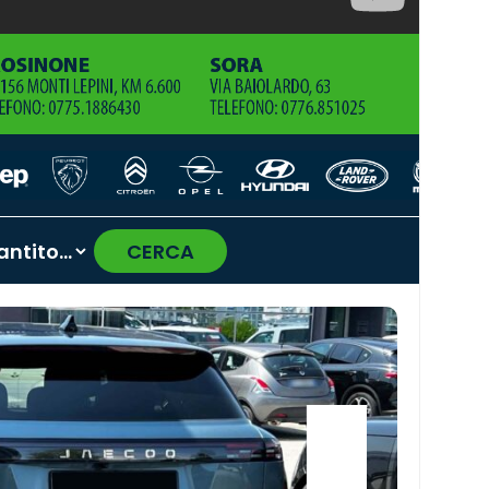
CERCA
›