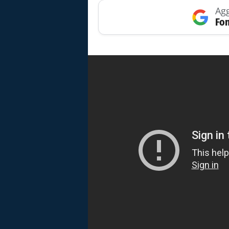
Agg
Fon