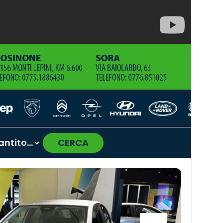
CERCA
›