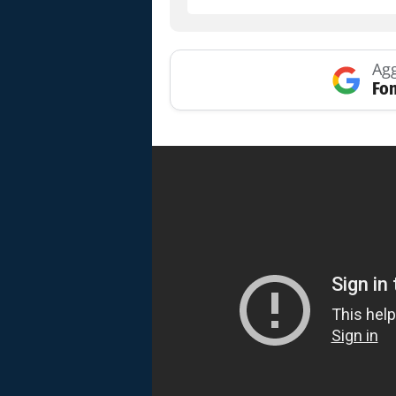
Agg
Fon