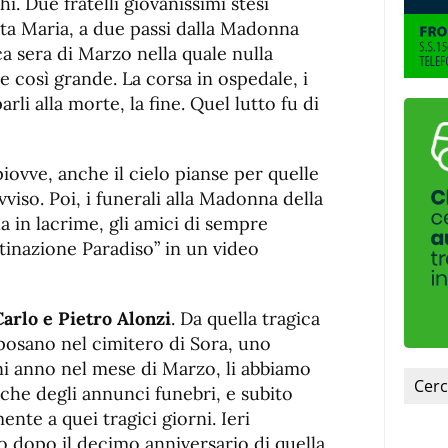
fuente.
i. Due fratelli giovanissimi stesi
Santa Maria, a due passi dalla Madonna
a sera di Marzo nella quale nulla
e così grande. La corsa in ospedale, i
arli alla morte, la fine. Quel lutto fu di
piovve, anche il cielo pianse per quelle
vviso. Poi, i funerali alla Madonna della
a in lacrime, gli amici di sempre
stinazione Paradiso” in un video
Carlo e Pietro Alonzi
. Da quella tragica
iposano nel cimitero di Sora, uno
ni anno nel mese di Marzo, li abbiamo
eche degli annunci funebri, e subito
ente a quei tragici giorni. Ieri
 dopo il decimo anniversario di quella