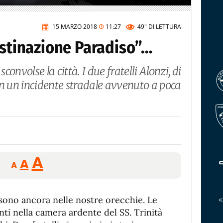
15 MARZO 2018
11:27
49"
DI LETTURA
estinazione Paradiso”…
sconvolse la città. I due fratelli Alonzi, di
a in un incidente stradale avvenuto a poca
Reducir
Aumentar
Restablecer
A
A
A
tamaño
tamaño
tamaño
de
de
fuente.
sono ancora nelle nostre orecchie. Le
de
fuente
ti nella camera ardente del SS. Trinità