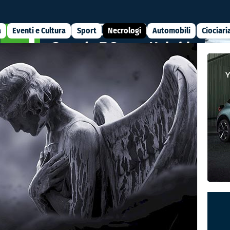
a
Eventi e Cultura
Sport
Necrologi
Automobili
Ciociari