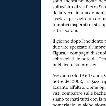
sono ancora nei nostri occh
sull’asfalto di via Pietra 
della Neve, in una domenic
lasciava presagire un dolor
tentativi disperati di strapp
tutti i sorani.
Il giorno dopo l’incidente 
due vite spezzate all’impro
Figura, i compagni di scuol
abbracciati, le note di “De
pubblicato su internet.
Avevano solo 19 e 17 anni,
notte del 2008, i ragazzi r
accanto all’altro. Come og
visti comparire sulle bach
siamo tornati tutti con la m
pomeriggio, qualche giorno