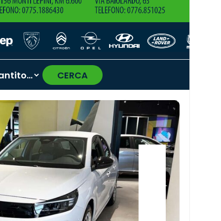
CERCA
›