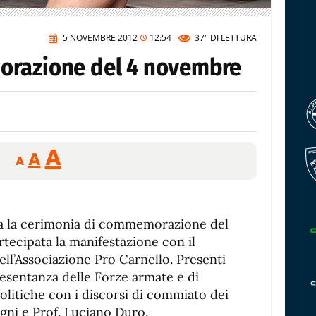
5 NOVEMBRE 2012
12:54
37"
DI LETTURA
orazione del 4 novembre
Reducir
Aumentar
Restablecer
A
A
A
tamaño
tamaño
tamaño
de
de
fuente.
de
fuente
lta la cerimonia di commemorazione del
fuente.
tecipata la manifestazione con il
ell’Associazione Pro Carnello. Presenti
presentanza delle Forze armate e di
 politiche con i discorsi di commiato dei
igni e Prof. Luciano Duro.