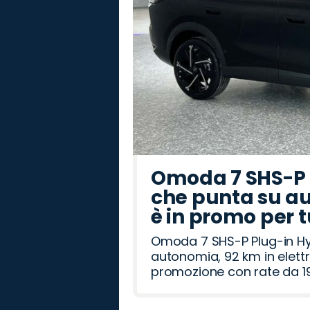
Omoda 7 SHS-P P
che punta su au
è in promo per 
Omoda 7 SHS-P Plug-in Hybr
autonomia, 92 km in elettr
promozione con rate da 19