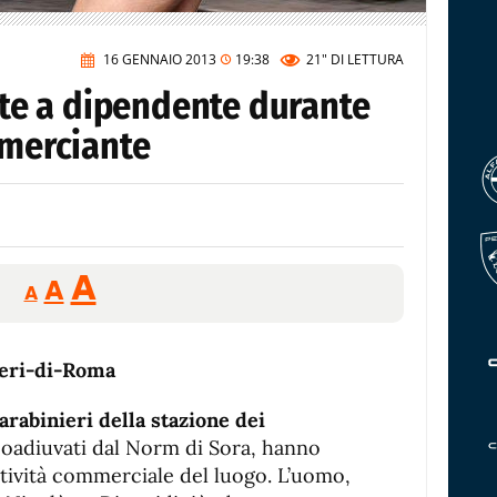
16 GENNAIO 2013
19:38
21"
DI LETTURA
late a dipendente durante
mmerciante
Reducir
Aumentar
Restablecer
A
A
A
tamaño
tamaño
tamaño
de
de
fuente.
de
fuente
fuente.
arabinieri della stazione dei
coadiuvati dal Norm di Sora, hanno
’attività commerciale del luogo. L’uomo,