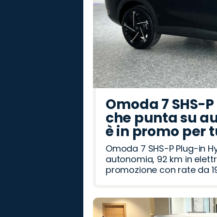
Omoda 7 SHS-P P
che punta su au
è in promo per 
Omoda 7 SHS-P Plug-in Hybr
autonomia, 92 km in elettr
promozione con rate da 19