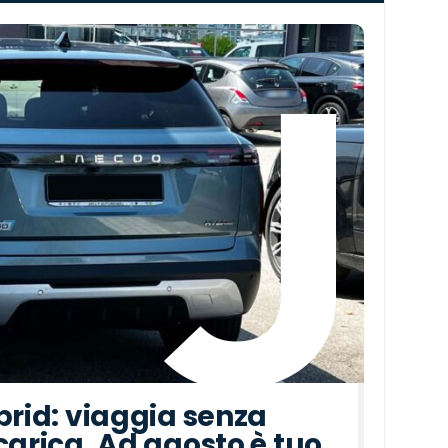
›
brid: viaggia senza
carica. Ad agosto è tuo