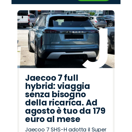
‹
›
Promo
Promo
Promo
Promo
Promo
Promo
Promo
Promo
Promo
Promo
Promo
Promo
Promo
Promo
Promo
Hyundai
Fiat
Abarth
Cupra
Jeep
Citroën
Peugeot
Lancia
Mazda
Opel
Omoda
Alfa
Seat
Land
Jaecoo
Romeo
Rover
Jaecoo 7 full
hybrid: viaggia
senza bisogno
della ricarica. Ad
agosto è tuo da 179
euro al mese
Jaecoo 7 SHS-H adotta il Super