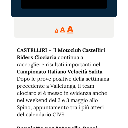
Reducir
Aumentar
Restablecer
A
A
A
tamaño
tamaño
tamaño
de
de
fuente.
CASTELLIRI
– Il
Motoclub Castelliri
de
fuente
Riders Ciociaria
continua a
fuente.
raccogliere risultati importanti nel
Campionato Italiano Velocità Salita
.
Dopo le prove positive della settimana
precedente a Vallelunga, il team
ciociaro si è messo in evidenza anche
nel weekend del 2 e 3 maggio allo
Spino, appuntamento tra i più attesi
del calendario CIVS.