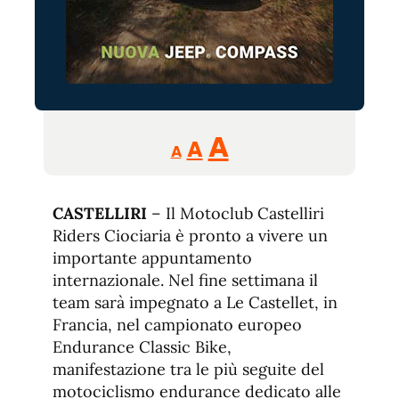
Reducir
Aumentar
Restablecer
A
A
A
tamaño
tamaño
tamaño
de
de
fuente.
CASTELLIRI
– Il Motoclub Castelliri
de
fuente
Riders Ciociaria è pronto a vivere un
fuente.
importante appuntamento
internazionale. Nel fine settimana il
team sarà impegnato a Le Castellet, in
Francia, nel campionato europeo
Endurance Classic Bike,
manifestazione tra le più seguite del
motociclismo endurance dedicato alle