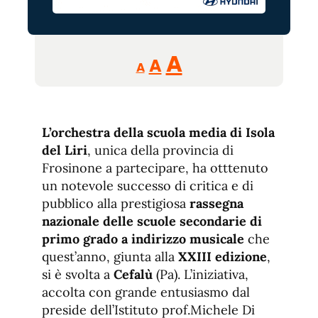
Reducir
Aumentar
Restablecer
A
A
A
tamaño
tamaño
tamaño
de
de
fuente.
de
fuente
L’orchestra della scuola media di Isola
fuente.
del Liri
, unica della provincia di
Frosinone a partecipare, ha otttenuto
un notevole successo di critica e di
pubblico alla prestigiosa
rassegna
nazionale delle scuole secondarie di
primo grado a indirizzo musicale
che
quest’anno, giunta alla
XXIII edizione
,
si è svolta a
Cefalù
(Pa). L’iniziativa,
accolta con grande entusiasmo dal
preside dell’Istituto prof.Michele Di