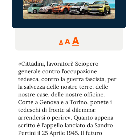
Reducir
Aumentar
Restablecer
A
A
A
tamaño
tamaño
tamaño
de
de
fuente.
«Cittadini, lavoratori! Sciopero
de
fuente
generale contro l’occupazione
fuente.
tedesca, contro la guerra fascista, per
la salvezza delle nostre terre, delle
nostre case, delle nostre officine.
Come a Genova e a Torino, ponete i
tedeschi di fronte al dilemma:
arrendersi o perire». Quanto appena
scritto è l’appello lanciato da Sandro
Pertini il 25 Aprile 1945. Il futuro