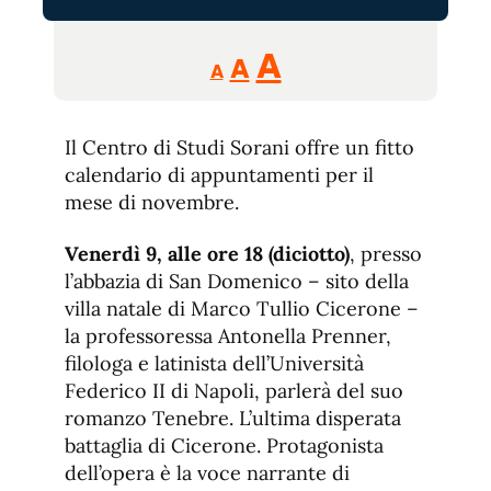
Reducir
Aumentar
Restablecer
A
A
A
tamaño
tamaño
tamaño
de
de
fuente.
Il Centro di Studi Sorani offre un fitto
de
fuente
calendario di appuntamenti per il
fuente.
mese di novembre.
Venerdì 9, alle ore 18 (diciotto)
, presso
l’abbazia di San Domenico – sito della
villa natale di Marco Tullio Cicerone –
la professoressa Antonella Prenner,
filologa e latinista dell’Università
Federico II di Napoli, parlerà del suo
romanzo Tenebre. L’ultima disperata
battaglia di Cicerone. Protagonista
dell’opera è la voce narrante di