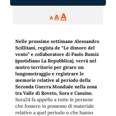
Reducir
Aumentar
Restablecer
A
A
A
tamaño
tamaño
tamaño
de
de
fuente.
de
fuente
Nelle prossime settimane Alessandro
fuente.
Scillitani, regista de “Le dimore del
vento” e collaboratore di Paolo Rumiz
(quotidiano La Repubblica), verrà nel
nostro territorio per girare un
lungometraggio e registrare le
memorie relative al periodo della
Seconda Guerra Mondiale nella zona
tra Valle di Roveto, Sora e Cassino.
Sora24 fa appello a tutte le persone
che fossero in possesso di materiale
relativo a quel periodo o che hanno