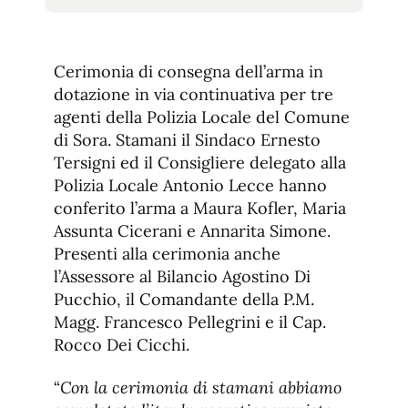
tamaño
tamaño
de
de
fuente.
de
fuente
Cerimonia di consegna dell’arma in
fuente.
dotazione in via continuativa per tre
agenti della Polizia Locale del Comune
di Sora. Stamani il Sindaco Ernesto
Tersigni ed il Consigliere delegato alla
Polizia Locale Antonio Lecce hanno
conferito l’arma a Maura Kofler, Maria
Assunta Cicerani e Annarita Simone.
Presenti alla cerimonia anche
l’Assessore al Bilancio Agostino Di
Pucchio, il Comandante della P.M.
Magg. Francesco Pellegrini e il Cap.
Rocco Dei Cicchi.
“
Con la cerimonia di stamani abbiamo