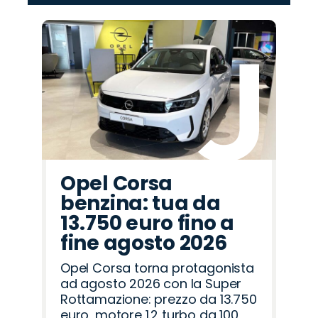
‹
›
Promo
Promo
Promo
Promo
Promo
Promo
Promo
Promo
Promo
Promo
Promo
Promo
Promo
Promo
Promo
Peugeot
Jaecoo
Land
Omoda
Alfa
Cupra
Abarth
Hyundai
Citroën
Opel
Jeep
Lancia
Mazda
Seat
Fiat
Rover
Romeo
Opel Corsa
benzina: tua da
13.750 euro fino a
fine agosto 2026
Opel Corsa torna protagonista
ad agosto 2026 con la Super
Rottamazione: prezzo da 13.750
euro, motore 1.2 turbo da 100