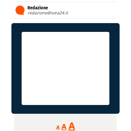
Redazione
redazione@sora24.it
Reducir
Aumentar
Restablecer
A
A
A
tamaño