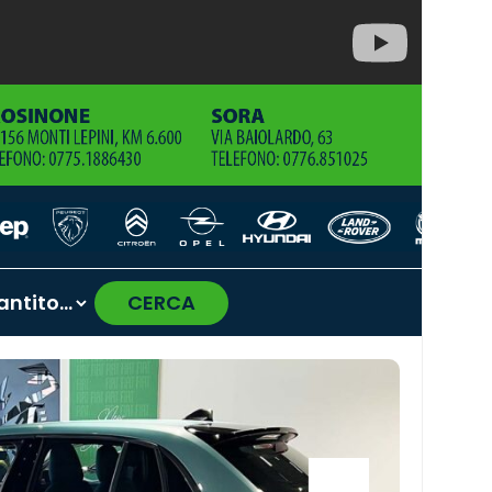
CERCA
›