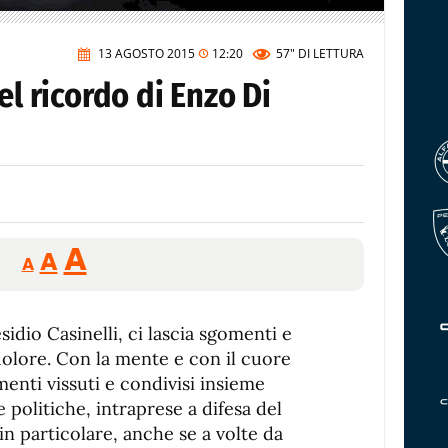
13 AGOSTO 2015
12:20
57"
DI LETTURA
el ricordo di Enzo Di
Reducir
Aumentar
Restablecer
A
A
A
tamaño
tamaño
tamaño
de
de
fuente.
idio Casinelli, ci lascia sgomenti e
de
fuente
dolore. Con la mente e con il cuore
fuente.
menti vissuti e condivisi insieme
e politiche, intraprese a difesa del
 in particolare, anche se a volte da