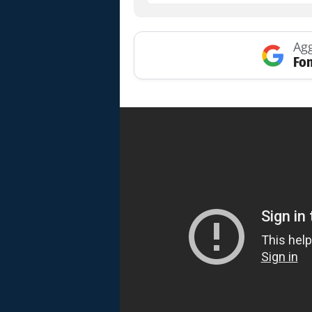
Agg
Fon