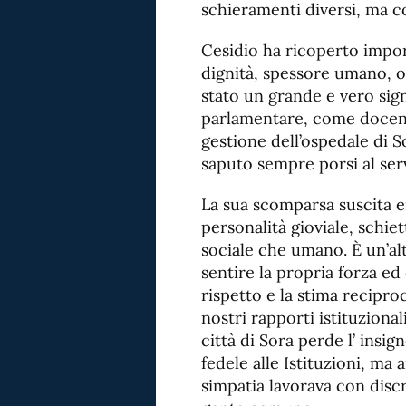
schieramenti diversi, ma c
Cesidio ha ricoperto impor
dignità, spessore umano, o
stato un grande e vero si
parlamentare, come docen
gestione dell’ospedale di So
saputo sempre porsi al ser
La sua scomparsa suscita 
personalità gioviale, schie
sociale che umano. È un’alt
sentire la propria forza ed 
rispetto e la stima recipr
nostri rapporti istituziona
città di Sora perde l’ insig
fedele alle Istituzioni, ma 
simpatia lavorava con disc