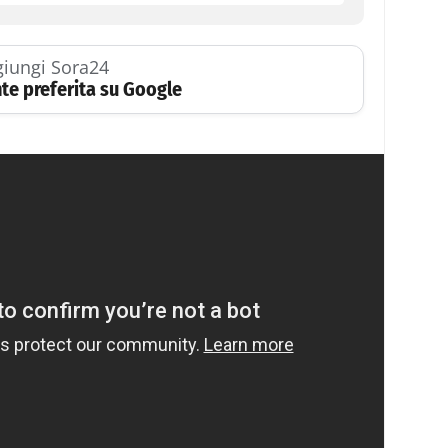
iungi Sora24
te preferita su Google