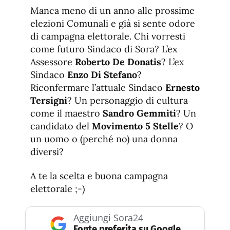
de
fuente.
Manca meno di un anno alle prossime
de
fuente
elezioni Comunali e già si sente odore
fuente.
di campagna elettorale. Chi vorresti
come futuro Sindaco di Sora? L’ex
Assessore
Roberto De Donatis
? L’ex
Sindaco
Enzo Di Stefano
?
Riconfermare l’attuale Sindaco
Ernesto
Tersigni
? Un personaggio di cultura
come il maestro
Sandro Gemmiti
? Un
candidato del
Movimento 5 Stelle
? O
un uomo o (perché no) una donna
diversi?
A te la scelta e buona campagna
elettorale ;-)
Aggiungi Sora24
Fonte preferita su Google