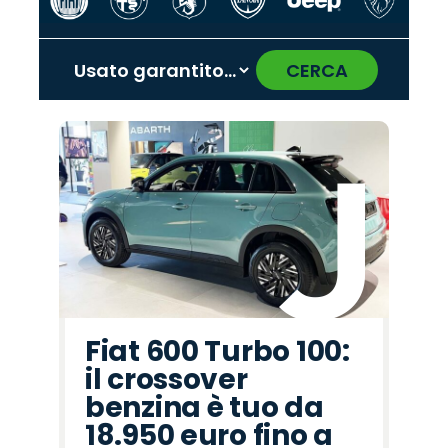
CERCA
‹
›
Promo
Promo
Promo
Promo
Promo
Promo
Promo
Promo
Promo
Promo
Promo
Promo
Promo
Promo
Promo
Jaecoo
Seat
Omoda
Mazda
Fiat
Peugeot
Opel
Cupra
Abarth
Alfa
Jeep
Land
Lancia
Citroën
Hyundai
Romeo
Rover
Fiat 600 Turbo 100:
il crossover
benzina è tuo da
18.950 euro fino a