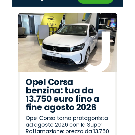
‹
›
Promo
Promo
Promo
Promo
Promo
Promo
Promo
Promo
Promo
Promo
Promo
Promo
Promo
Promo
Promo
Cupra
Jaecoo
Hyundai
Abarth
Peugeot
Alfa
Seat
Mazda
Land
Omoda
Opel
Citroën
Jeep
Fiat
Lancia
Romeo
Rover
Opel Corsa
benzina: tua da
13.750 euro fino a
fine agosto 2026
Opel Corsa torna protagonista
ad agosto 2026 con la Super
Rottamazione: prezzo da 13.750