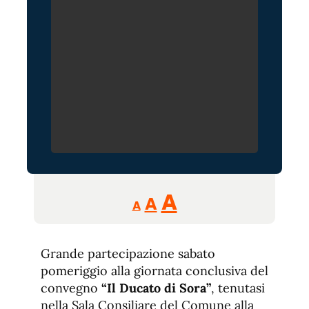
Reducir
Aumentar
Restablecer
A
A
A
tamaño
tamaño
tamaño
de
de
fuente.
Grande partecipazione sabato
de
fuente
pomeriggio alla giornata conclusiva del
fuente.
convegno
“Il Ducato di Sora”
, tenutasi
nella Sala Consiliare del Comune alla