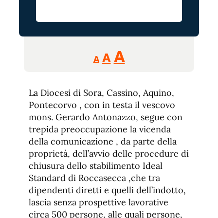
Reducir
Aumentar
Restablecer
A
A
A
tamaño
tamaño
tamaño
de
de
fuente.
La Diocesi di Sora, Cassino, Aquino,
de
fuente
Pontecorvo , con in testa il vescovo
fuente.
mons. Gerardo Antonazzo, segue con
trepida preoccupazione la vicenda
della comunicazione , da parte della
proprietà, dell’avvio delle procedure di
chiusura dello stabilimento Ideal
Standard di Roccasecca ,che tra
dipendenti diretti e quelli dell’indotto,
lascia senza prospettive lavorative
circa 500 persone, alle quali persone,