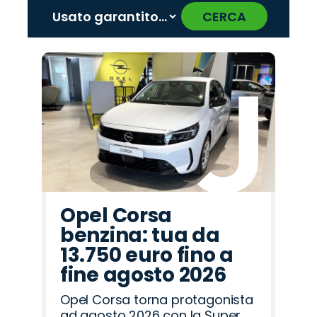
CERCA
‹
›
Promo
Promo
Promo
Promo
Promo
Promo
Promo
Promo
Promo
Promo
Promo
Promo
Promo
Promo
Promo
Jeep
Abarth
Peugeot
Mazda
Cupra
Alfa
Omoda
Lancia
Citroën
Land
Fiat
Seat
Hyundai
Opel
Jaecoo
Romeo
Rover
Opel Corsa
benzina: tua da
13.750 euro fino a
fine agosto 2026
Opel Corsa torna protagonista
ad agosto 2026 con la Super