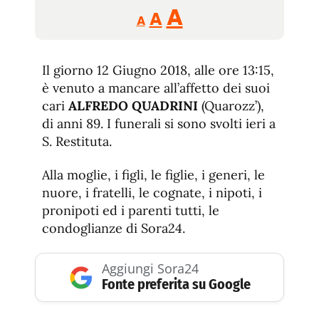
Reducir
Aumentar
Restablecer
A
A
A
tamaño
tamaño
tamaño
de
de
fuente.
Il giorno 12 Giugno 2018, alle ore 13:15,
de
fuente
è venuto a mancare all’affetto dei suoi
fuente.
cari
ALFREDO QUADRINI
(Quarozz’),
di anni 89. I funerali si sono svolti ieri a
S. Restituta.
Alla moglie, i figli, le figlie, i generi, le
nuore, i fratelli, le cognate, i nipoti, i
pronipoti ed i parenti tutti, le
condoglianze di Sora24.
Aggiungi Sora24
Fonte preferita su Google