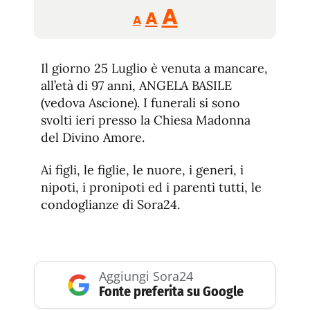
Reducir
Aumentar
Restablecer
A
A
A
tamaño
tamaño
tamaño
de
de
fuente.
Il giorno 25 Luglio è venuta a mancare,
de
fuente
all’età di 97 anni, ANGELA BASILE
fuente.
(vedova Ascione). I funerali si sono
svolti ieri presso la Chiesa Madonna
del Divino Amore.
Ai figli, le figlie, le nuore, i generi, i
nipoti, i pronipoti ed i parenti tutti, le
condoglianze di Sora24.
Aggiungi Sora24
Fonte preferita su Google