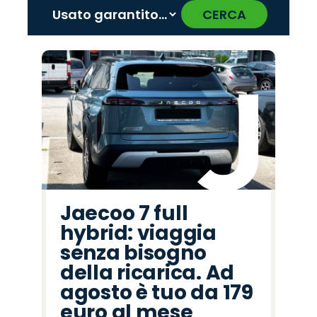
CERCA
‹
›
Promo
Promo
Promo
Promo
Promo
Promo
Promo
Promo
Promo
Promo
Promo
Promo
Promo
Promo
Promo
Opel
Jaecoo
Lancia
Jeep
Land
Hyundai
Citroën
Peugeot
Cupra
Seat
Mazda
Alfa
Fiat
Abarth
Omoda
Rover
Romeo
Jaecoo 7 full
hybrid: viaggia
senza bisogno
della ricarica. Ad
agosto è tuo da 179
euro al mese