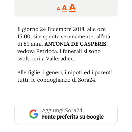
Reducir
Aumentar
Restablecer
A
A
A
tamaño
tamaño
tamaño
de
de
fuente.
Il giorno 24 Dicembre 2018, alle ore
de
fuente
15:00, si è spenta serenamente, all’età
fuente.
di 89 anni,
ANTONIA DE GASPERIS
,
vedova Petricca. I funerali si sono
svolti ieri a Valleradice.
Alle figlie, i generi, i nipoti ed i parenti
tutti, le condoglianze di Sora24.
Aggiungi Sora24
Fonte preferita su Google