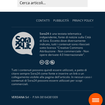
CONTATTI
PUBBLICITÀ
PRIVACY POLICY
Sora24
è una testata telematica
indipendente, fonte di notizie sulla Città
di Sora. Eccetto dove diversamente
indicato, tutti i contenuti sono rilasciati
sotto licenza "
Creative Commons
Attribuzione - Non commerciale - Non
opere derivate 4.0 Internazionale
".
Tutti i contenuti possono quindi essere utilizzati, a patto di
citare sempre Sora24 come fonte e inserire un link o un
collegamento visibile alla pagina dell'articolo. In nessun caso i
contenuti di Sora24 possono essere utilizzati per scopi
commerciali.
S
VERDANA Srl
- P.IVA 08164381009