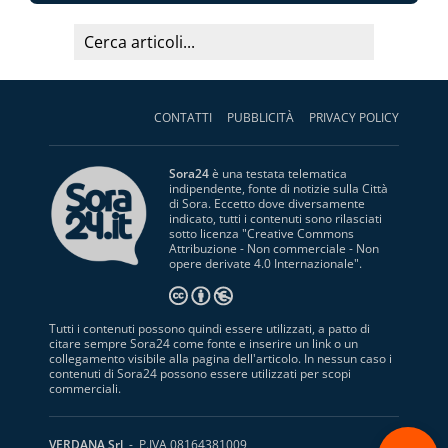
CONTATTI
PUBBLICITÀ
PRIVACY POLICY
Sora24
è una testata telematica
indipendente, fonte di notizie sulla Città
di Sora. Eccetto dove diversamente
indicato, tutti i contenuti sono rilasciati
sotto licenza "
Creative Commons
Attribuzione - Non commerciale - Non
opere derivate 4.0 Internazionale
".
Tutti i contenuti possono quindi essere utilizzati, a patto di
citare sempre Sora24 come fonte e inserire un link o un
collegamento visibile alla pagina dell'articolo. In nessun caso i
contenuti di Sora24 possono essere utilizzati per scopi
commerciali.
S
VERDANA Srl
- P.IVA 08164381009