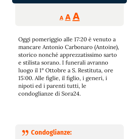
Reducir
Aumentar
Restablecer
A
A
A
tamaño
tamaño
tamaño
de
de
fuente.
Oggi pomeriggio alle 17:20 è venuto a
de
fuente
mancare Antonio Carbonaro (Antoine),
fuente.
storico nonché apprezzatissimo sarto
e stilista sorano. I funerali avranno
luogo il 1° Ottobre a S. Restituta, ore
15:00. Alle figlie, il figlio, i generi, i
nipoti ed i parenti tutti, le
condoglianze di Sora24.
Condoglianze: