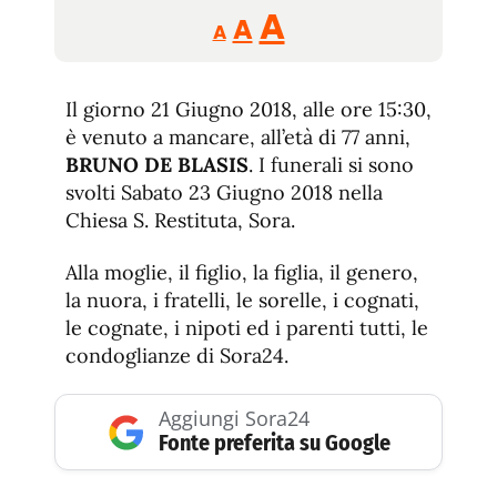
Reducir
Aumentar
Restablecer
A
A
A
tamaño
tamaño
tamaño
de
de
fuente.
Il giorno 21 Giugno 2018, alle ore 15:30,
de
fuente
è venuto a mancare, all’età di 77 anni,
fuente.
BRUNO DE BLASIS
. I funerali si sono
svolti Sabato 23 Giugno 2018 nella
Chiesa S. Restituta, Sora.
Alla moglie, il figlio, la figlia, il genero,
la nuora, i fratelli, le sorelle, i cognati,
le cognate, i nipoti ed i parenti tutti, le
condoglianze di Sora24.
Aggiungi Sora24
Fonte preferita su Google