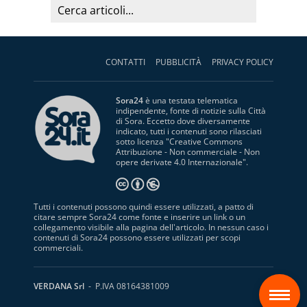
CONTATTI
PUBBLICITÀ
PRIVACY POLICY
Sora24
è una testata telematica
indipendente, fonte di notizie sulla Città
di Sora. Eccetto dove diversamente
indicato, tutti i contenuti sono rilasciati
sotto licenza "
Creative Commons
Attribuzione - Non commerciale - Non
opere derivate 4.0 Internazionale
".
Tutti i contenuti possono quindi essere utilizzati, a patto di
citare sempre Sora24 come fonte e inserire un link o un
collegamento visibile alla pagina dell'articolo. In nessun caso i
contenuti di Sora24 possono essere utilizzati per scopi
commerciali.
S
VERDANA Srl
- P.IVA 08164381009