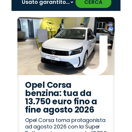
CERCA
‹
›
Promo
Promo
Promo
Promo
Promo
Promo
Promo
Promo
Promo
Promo
Promo
Promo
Promo
Promo
Promo
Peugeot
Citroën
Jeep
Jaecoo
Lancia
Opel
Land
Omoda
Alfa
Hyundai
Seat
Abarth
Fiat
Mazda
Cupra
Rover
Romeo
Opel Corsa
benzina: tua da
13.750 euro fino a
fine agosto 2026
Opel Corsa torna protagonista
ad agosto 2026 con la Super