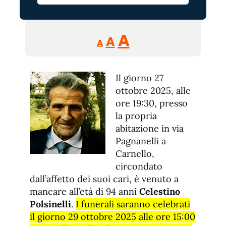
Reducir
Aumentar
Restablecer
A
A
A
tamaño
tamaño
tamaño
de
de
fuente.
Il giorno 27
de
fuente
ottobre 2025, alle
fuente.
ore 19:30, presso
la propria
abitazione in via
Pagnanelli a
Carnello,
circondato
dall’affetto dei suoi cari, è venuto a
mancare all’età di 94 anni
Celestino
Polsinelli
.
I funerali saranno celebrati
il giorno 29 ottobre 2025 alle ore 15:00