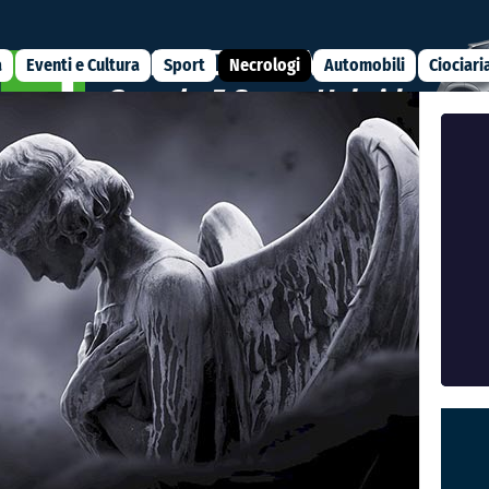
a
Eventi e Cultura
Sport
Necrologi
Automobili
Ciociari