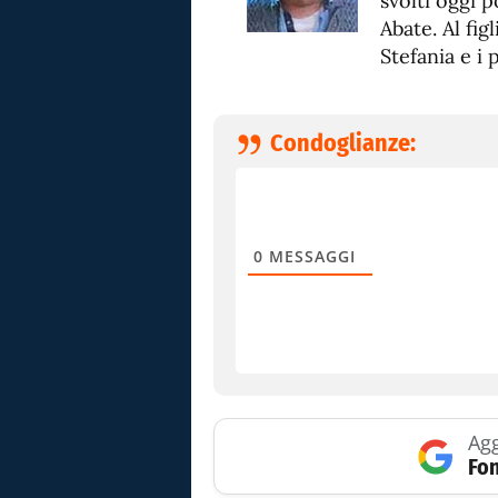
svolti oggi 
Abate. Al fig
Stefania e i 
Condoglianze:
0
MESSAGGI
Agg
Fon