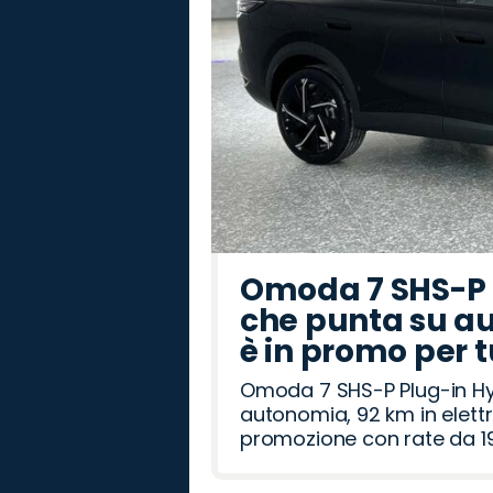
Omoda 7 SHS-P P
che punta su au
è in promo per 
Omoda 7 SHS-P Plug-in Hybr
autonomia, 92 km in elettr
promozione con rate da 19