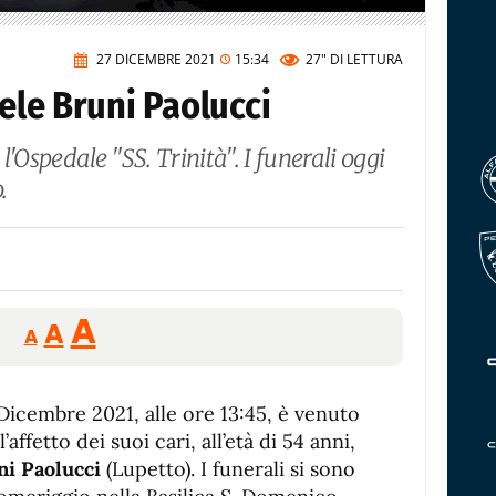
27 DICEMBRE 2021
15:34
27"
DI LETTURA
iele Bruni Paolucci
 l'Ospedale "SS. Trinità". I funerali oggi
.
Reducir
Aumentar
Restablecer
A
A
A
tamaño
tamaño
tamaño
de
de
fuente.
 Dicembre 2021, alle ore 13:45, è venuto
de
fuente
’affetto dei suoi cari, all’età di 54 anni,
fuente.
ni Paolucci
(Lupetto). I funerali si sono