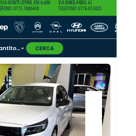
CERCA
›