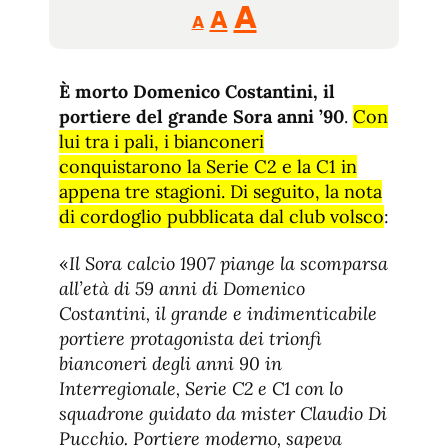
Reducir
Aumentar
Restablecer
A
A
A
tamaño
tamaño
tamaño
de
de
fuente.
È morto Domenico Costantini, il
de
fuente
portiere del grande Sora anni ’90
.
Con
fuente.
lui tra i pali, i bianconeri
conquistarono la Serie C2 e la C1 in
appena tre stagioni. Di seguito, la nota
di cordoglio pubblicata dal club volsco
:
«
Il Sora calcio 1907 piange la scomparsa
all’età di 59 anni di Domenico
Costantini, il grande e indimenticabile
portiere protagonista dei trionfi
bianconeri degli anni 90 in
Interregionale, Serie C2 e C1 con lo
squadrone guidato da mister Claudio Di
Pucchio. Portiere moderno, sapeva