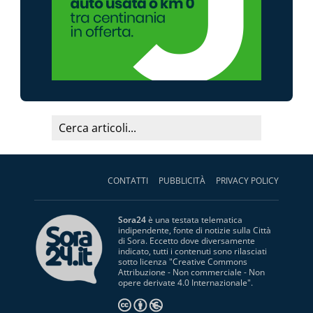
CONTATTI
PUBBLICITÀ
PRIVACY POLICY
Sora24
è una testata telematica
indipendente, fonte di notizie sulla Città
di Sora. Eccetto dove diversamente
indicato, tutti i contenuti sono rilasciati
sotto licenza "
Creative Commons
Attribuzione - Non commerciale - Non
opere derivate 4.0 Internazionale
".