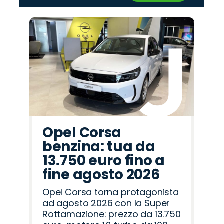
‹
›
Promo
Promo
Promo
Promo
Promo
Promo
Promo
Promo
Promo
Promo
Promo
Promo
Promo
Promo
Promo
Omoda
Jaecoo
Jeep
Alfa
Mazda
Land
Lancia
Abarth
Hyundai
Citroën
Seat
Cupra
Fiat
Opel
Peugeot
Romeo
Rover
Opel Corsa
benzina: tua da
13.750 euro fino a
fine agosto 2026
Opel Corsa torna protagonista
ad agosto 2026 con la Super
Rottamazione: prezzo da 13.750