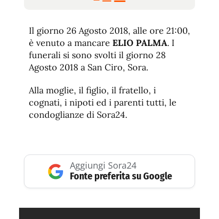
tamaño
tamaño
tamaño
de
de
fuente.
Il giorno 26 Agosto 2018, alle ore 21:00,
de
fuente
è venuto a mancare
ELIO PALMA
. I
fuente.
funerali si sono svolti il giorno 28
Agosto 2018 a San Ciro, Sora.
Alla moglie, il figlio, il fratello, i
cognati, i nipoti ed i parenti tutti, le
condoglianze di Sora24.
Aggiungi Sora24
Fonte preferita su Google