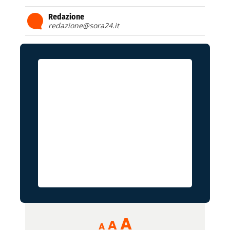
Redazione
redazione@sora24.it
Reducir
Aumentar
Restablecer
A
A
A