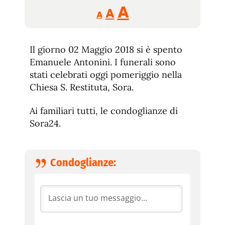
Reducir
Aumentar
Restablecer
A
A
A
tamaño
tamaño
tamaño
de
de
fuente.
Il giorno 02 Maggio 2018 si è spento
de
fuente
Emanuele Antonini. I funerali sono
fuente.
stati celebrati oggi pomeriggio nella
Chiesa S. Restituta, Sora.
Ai familiari tutti, le condoglianze di
Sora24.
Condoglianze: