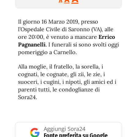
A
tamaño
tamaño
tamaño
de
de
fuente.
Il giorno 16 Marzo 2019, presso
de
fuente
l’Ospedale Civile di Saronno (VA), alle
fuente.
ore 20:00, è venuto a mancare
Errico
Pagnanelli
. I funerali si sono svolti oggi
pomeriggio a Carnello.
Alla moglie, il fratello, la sorella, i
cognati, le cognate, gli zii, le zie, i
suoceri, i cugini, i nipoti, gli amici ed i
parenti tutti, le condoglianze di
Sora24.
Aggiungi Sora24
Fonte preferita su Google