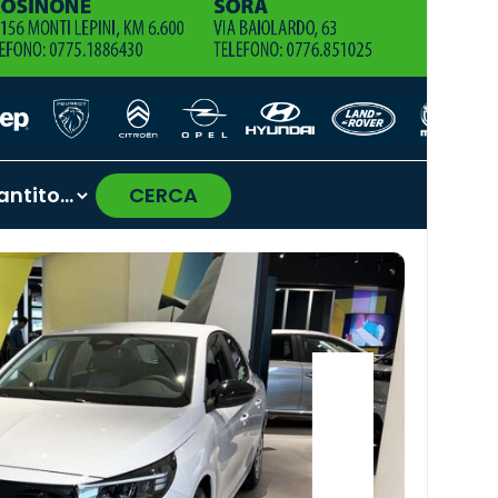
CERCA
›