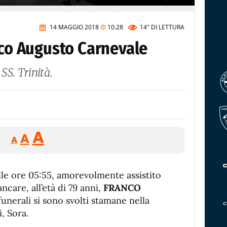
14 MAGGIO 2018
10:28
14"
DI LETTURA
nco Augusto Carnevale
 SS. Trinità.
Reducir
Aumentar
Restablecer
A
A
A
tamaño
tamaño
tamaño
de
de
fuente.
lle ore 05:55, amorevolmente assistito
de
fuente
ncare, all’età di 79 anni,
FRANCO
fuente.
 funerali si sono svolti stamane nella
, Sora.