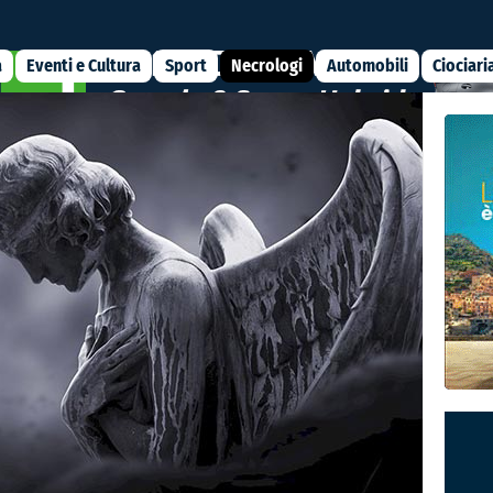
a
Eventi e Cultura
Sport
Necrologi
Automobili
Ciociari