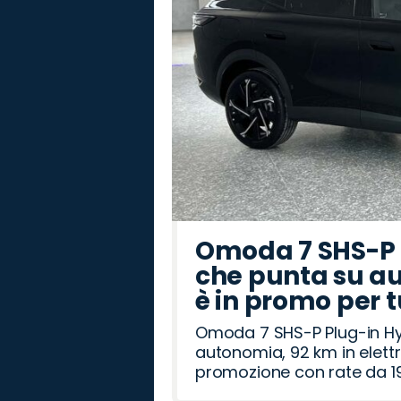
Omoda 7 SHS-P P
che punta su au
è in promo per 
Omoda 7 SHS-P Plug-in Hybr
autonomia, 92 km in elettr
promozione con rate da 19