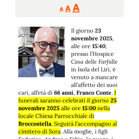
Reducir
Aumentar
Restablecer
A
A
A
tamaño
tamaño
tamaño
de
de
fuente.
Il giorno
de
23
fuente
novembre 2025
,
fuente.
alle ore
15:40
,
presso l’Hospice
Casa delle Farfalle
in Isola del Liri, è
venuto a mancare
all’affetto dei suoi
cari, all’età di
66 anni
,
Franco Conte
.
I
funerali saranno celebrati il giorno
25
novembre 2025
alle ore
15:00
nella
locale Chiesa Parrocchiale di
Broccostella
. Seguirà l’accompagno al
cimitero di Sora
. Alla moglie, i figli